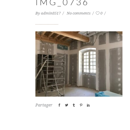
IMG_0736
By
admin8517
No comments
0
Partager