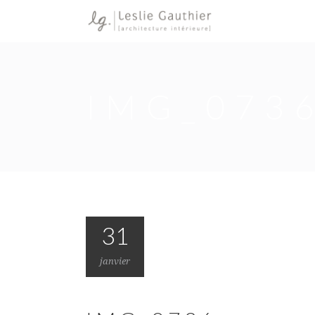
IMG_073
31
janvier