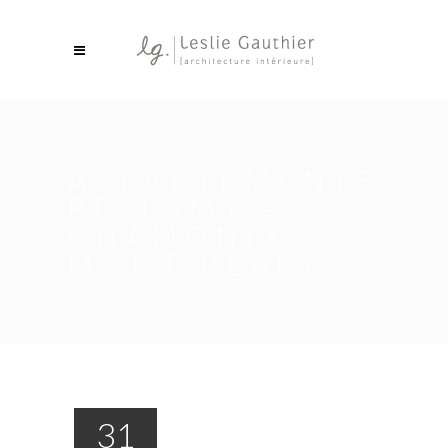
APPARTEMENTS
BELLAMY –
CHAMONIX
MONT-BLANC
31