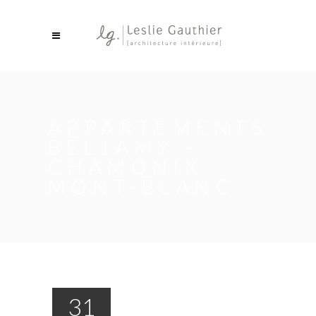
APPARTEMENTS
BELLAMY –
CHAMONIX
MONT-BLANC
31