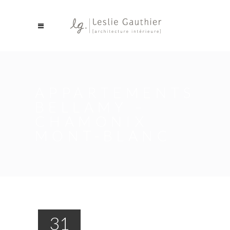
APPARTEMENTS
BELLAMY –
CHAMONIX
MONT-BLANC
31