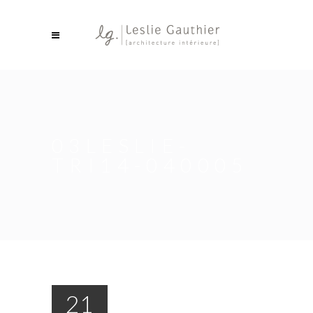
03LESLIE-
TRI14-040005
21