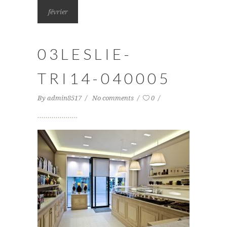
février
03LESLIE-
TRI14-040005
By
admin8517
No comments
0