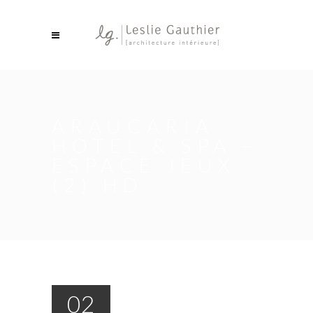
ARAUCARIA
HOTEL & SPA –
ESPACE JEUX
(2) HD
02