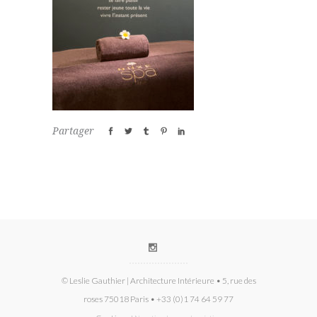
Partager
© Leslie Gauthier | Architecture Intérieure • 5, rue des
roses 75018 Paris • +33 (0)1 74 64 59 77