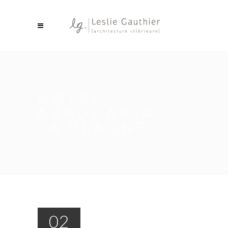
HÔTEL
ARAUCARIA –
LA PLAGNE
02