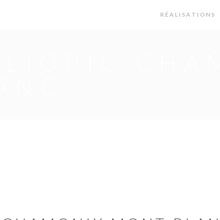
R É A L I S A T I O N S
ELIOPIC CHA
ANC