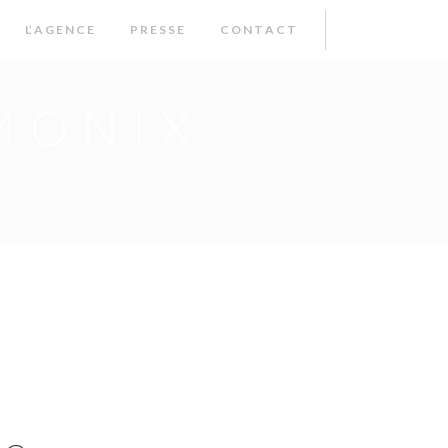
L’ A G E N C E
P R E S S E
C O N T A C T
MONIX