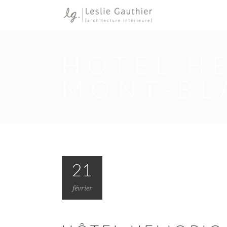
HÔTEL H
MONT-BL
21
février