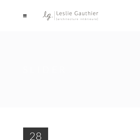
SLIDER
28