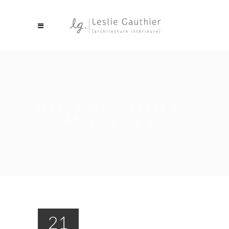
BD_FAUCIGNY
– IMG_9225
21