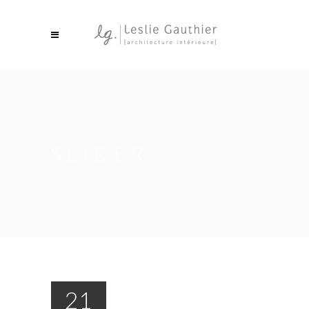
SLIDER
21