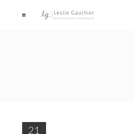
LOUNGE BAR –
VUE
GÉNÉRALE
D’UN SALON
21