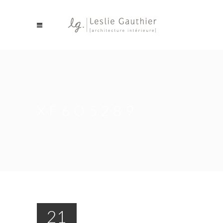
XF6O5289
21