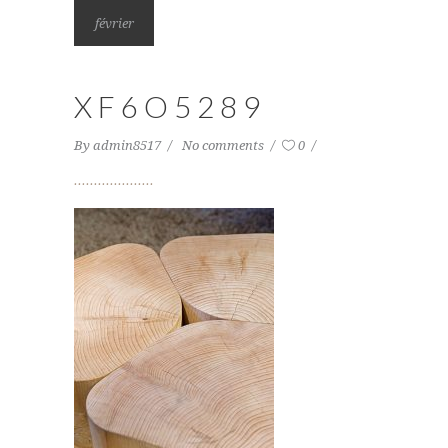
février
XF6O5289
By
admin8517
No comments
0