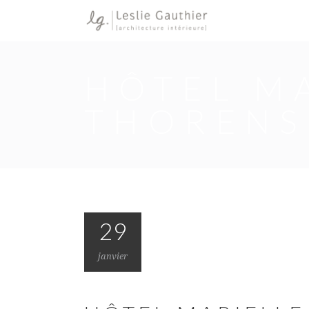
HÔTEL MA
THORENS
29
janvier