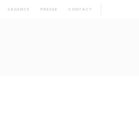
L’ A G E N C E
P R E S S E
C O N T A C T
L