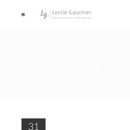
LE MARIELLE –
VAL THORENS
31