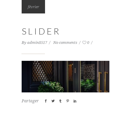
février
SLIDER
By
admin8517
No comments
0
Partager