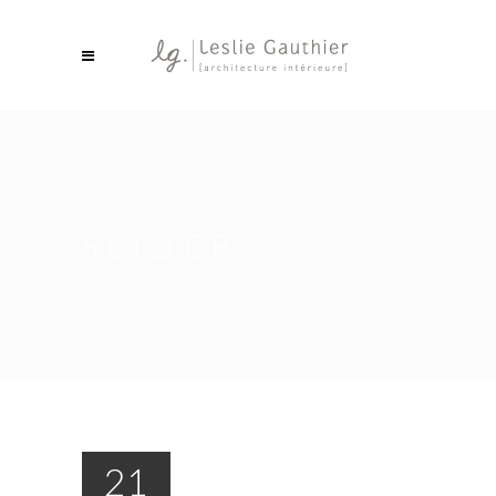
SLIDER
21