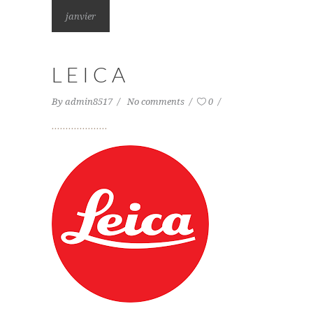
janvier
LEICA
By
admin8517
No comments
0