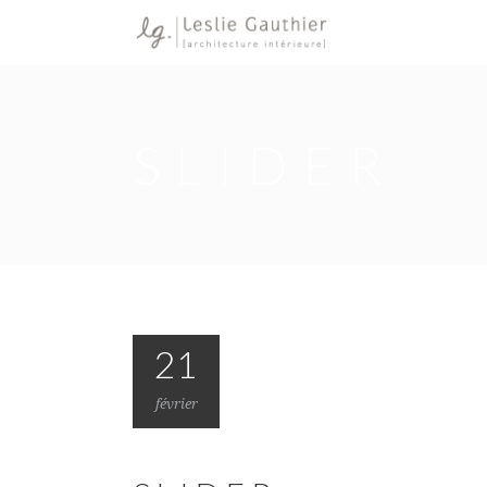
SLIDER
21
février