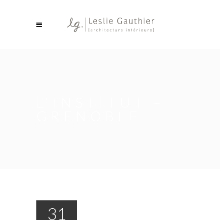
L’INSTITUT –
GRENOBLE
31