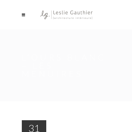
L’OURS BLANC
– LES
MENUIRES
31