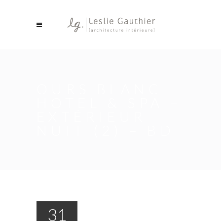
OURS BLANC
HOTEL & SPA –
EXTÉRIEUR
NUIT (2) – BD
31