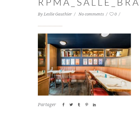
RPMA_SALLE_BRA
By
Leslie Gauthier
No comments
0
Partager