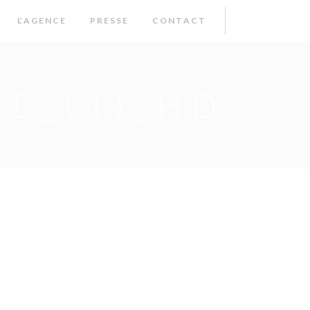
L’ A G E N C E
P R E S S E
C O N T A C T
IE_(1)_HD