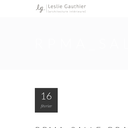
RPMA_SAL
16
février